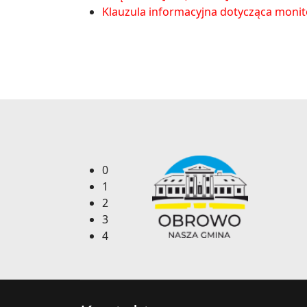
Klauzula informacyjna dotycząca monit
0
1
2
3
4