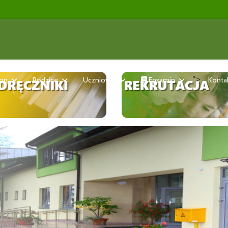
">
ron
Rodzice
Uczniowie
Egzamin
Konta