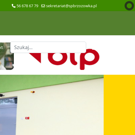
56 678 67 79
sekretariat@spbrzozowka.pl
Szukaj
kt