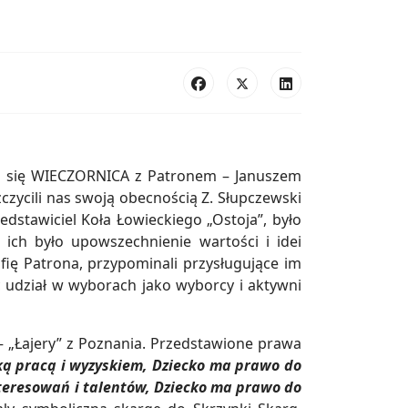
 się WIECZORNICA z Patronem – Januszem
czycili nas swoją obecnością Z. Słupczewski
dstawiciel Koła Łowieckiego „Ostoja”, było
ch było upowszechnienie wartości i idei
afię Patrona, przypominali przysługujące im
ąc udział w wyborach jako wyborcy i aktywni
 – „Łajery” z Poznania. Przedstawione prawa
ką pracą i wyzyskiem, Dziecko ma prawo do
nteresowań i talentów, Dziecko ma prawo do