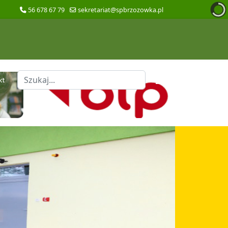
56 678 67 79
sekretariat@spbrzozowka.pl
Szukaj
kt