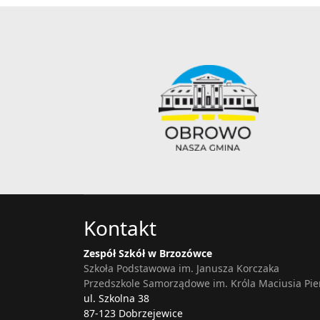
Kontakt
Zespół Szkół w Brzozówce
Szkoła Podstawowa im. Janusza Korczaka
Przedszkole Samorządowe im. Króla Maciusia Pi
ul. Szkolna 38
87-123 Dobrzejewice