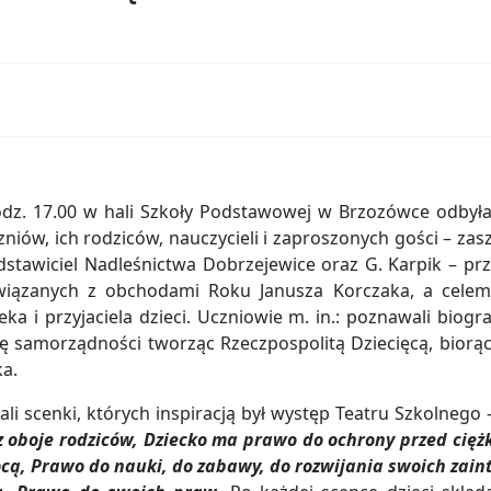
17.00 w hali Szkoły Podstawowej w Brzozówce odbyła
iów, ich rodziców, nauczycieli i zaproszonych gości – zasz
stawiciel Nadleśnictwa Dobrzejewice oraz G. Karpik – prze
iązanych z obchodami Roku Janusza Korczaka, a celem i
a i przyjaciela dzieci. Uczniowie m. in.: poznawali biogr
i się samorządności tworząc Rzeczpospolitą Dziecięcą, bior
ka.
i scenki, których inspiracją był występ Teatru Szkolnego
oboje rodziców, Dziecko ma prawo do ochrony przed cięż
ocą, Prawo do nauki, do zabawy, do rozwijania swoich zai