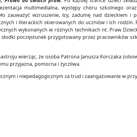
wa, Prawo do swoich praw.
Po każdej scence dzieci skład
entacja multimedialna, występy chóru szkolnego oraz 
o zauważyć wzruszenie, łzy, zadumę nad dzieckiem i p
ch i literackich skierowanych do uczniów i ich rodzin. Ro
tycznych wykonanych w różnych technikach nt. Praw Dzieck
a słodki poczęstunek przygotowany przez pracowników szko
astroju wierząc, że osoba Patrona Janusza Korczaka zobowi
demu przyjazna, pomocna i życzliwa.
cznym i niepedagogicznym za trud i zaangażowanie w przy