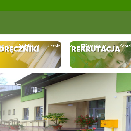
">
ron
Rodzice
Uczniowie
Egzamin
Konta