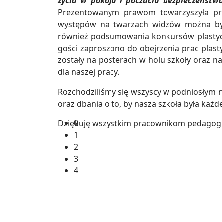
życia w pokoju i poczuciu bezpieczeńst
Prezentowanym prawom towarzyszyła prez
występów na twarzach widzów można był
również podsumowania konkursów plastyczny
gości zaproszono do obejrzenia prac plas
zostały na posterach w holu szkoły oraz n
dla naszej pracy.
Rozchodziliśmy się wszyscy w podniosłym n
oraz dbania o to, by nasza szkoła była każ
0
Dziękuję wszystkim pracownikom pedagogi
1
2
3
4