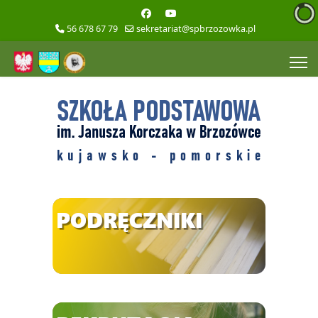
56 678 67 79
sekretariat@spbrzozowka.pl