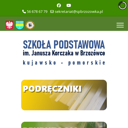
56 678 67 79
sekretariat@spbrzozowka.pl