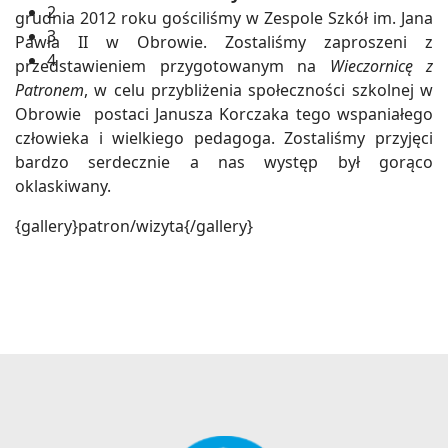
2
grudnia 2012 roku gościliśmy w Zespole Szkół im. Jana
3
Pawła II w Obrowie. Zostaliśmy zaproszeni z
4
przedstawieniem przygotowanym na
Wieczornicę z
Patronem
, w celu przybliżenia społeczności szkolnej w
Obrowie postaci Janusza Korczaka tego wspaniałego
człowieka i wielkiego pedagoga. Zostaliśmy przyjęci
bardzo serdecznie a nas występ był gorąco
oklaskiwany.
{gallery}patron/wizyta{/gallery}