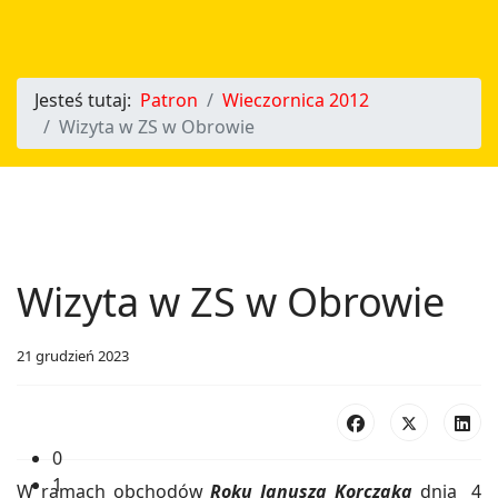
Jesteś tutaj:
Patron
Wieczornica 2012
Wizyta w ZS w Obrowie
Wizyta w ZS w Obrowie
21 grudzień 2023
0
1
W ramach obchodów
Roku Janusza Korczaka
dnia 4