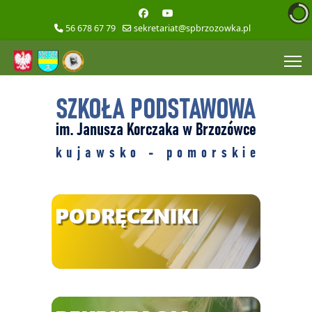
56 678 67 79
sekretariat@spbrzozowka.pl