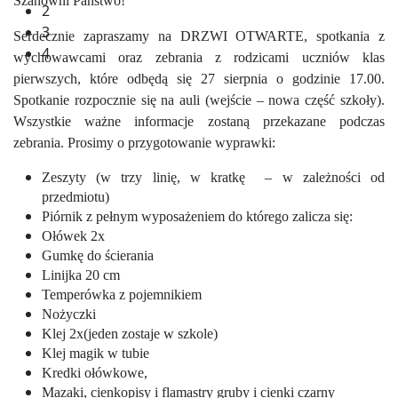
Szanowni Państwo!
2
3
Serdecznie zapraszamy na DRZWI OTWARTE, spotkania z
4
wychowawcami
oraz zebrania z rodzicami uczniów klas
pierwszych, które odbędą się 27 sierpnia o godzinie 17.00.
Spotkanie rozpocznie się na auli (wejście – nowa część szkoły).
Wszystkie ważne informacje zostaną przekazane podczas
zebrania. Prosimy o przygotowanie wyprawki:
Zeszyty (w trzy linię, w kratkę
– w zależności od
przedmiotu)
Piórnik z pełnym wyposażeniem do którego zalicza się:
Ołówek 2x
Gumkę do ścierania
Linijka 20 cm
Temperówka z pojemnikiem
Nożyczki
Klej 2x(jeden zostaje w szkole)
Klej magik w tubie
Kredki ołówkowe,
Mazaki, cienkopisy i flamastry gruby i cienki czarny